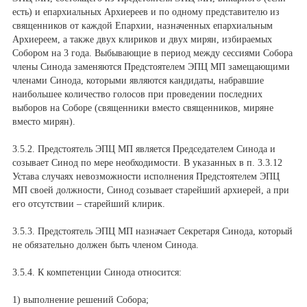
есть) и епархиальных Архиереев и по одному представителю из
священников от каждой Епархии, назначенных епархиальным
Архиереем, а также двух клириков и двух мирян, избираемых
Собором на 3 года. Выбывающие в период между сессиями Собора
члены Синода заменяются Предстоятелем ЭПЦ МП замещающими
членами Синода, которыми являются кандидаты, набравшие
наибольшее количество голосов при проведении последних
выборов на Соборе (священники вместо священников, миряне
вместо мирян).
3.5.2. Предстоятель ЭПЦ МП является Председателем Синода и
созывает Синод по мере необходимости. В указанных в п. 3.3.12
Устава случаях невозможности исполнения Предстоятелем ЭПЦ
МП своей должности, Синод созывает старейший архиерей, а при
его отсутствии – старейший клирик.
3.5.3. Предстоятель ЭПЦ МП назначает Секретаря Синода, который
не обязательно должен быть членом Синода.
3.5.4. К компетенции Синода относится:
1) выполнение решений Собора;