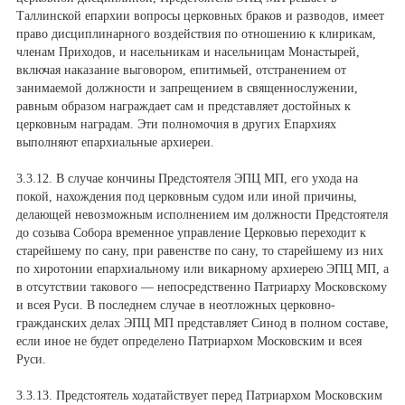
Таллинской епархии вопросы церковных браков и разводов, имеет
право дисциплинарного воздействия по отношению к клирикам,
членам Приходов, и насельникам и насельницам Монастырей,
включая наказание выговором, епитимьей, отстранением от
занимаемой должности и запрещением в священнослужении,
равным образом награждает сам и представляет достойных к
церковным наградам. Эти полномочия в других Епархиях
выполняют епархиальные архиереи.
3.3.12. В случае кончины Предстоятеля ЭПЦ МП, его ухода на
покой, нахождения под церковным судом или иной причины,
делающей невозможным исполнением им должности Предстоятеля
до созыва Собора временное управление Церковью переходит к
старейшему по сану, при равенстве по сану, то старейшему из них
по хиротонии епархиальному или викарному архиерею ЭПЦ МП, а
в отсутствии такового — непосредственно Патриарху Московскому
и всея Руси. В последнем случае в неотложных церковно-
гражданских делах ЭПЦ МП представляет Синод в полном составе,
если иное не будет определено Патриархом Московским и всея
Руси.
3.3.13. Предстоятель ходатайствует перед Патриархом Московским