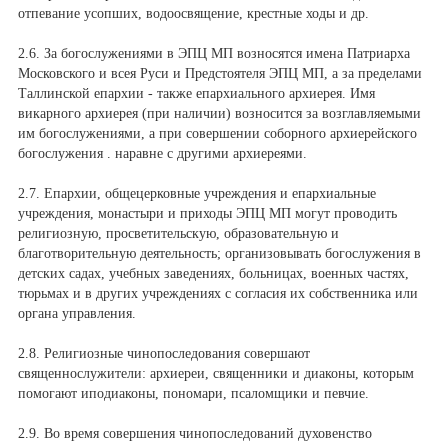
отпевание усопших, водоосвящение, крестные ходы и др.
2.6. За богослужениями в ЭПЦ МП возносятся имена Патриарха
Московского и всея Руси и Предстоятеля ЭПЦ МП, а за пределами
Таллинской епархии - также епархиального архиeрея. Имя
викарного архиерея (при наличии) возносится за возглавляемыми
им богослужениями, а при совершении соборного архиерейского
богослужения . наравне с другими архиереями.
2.7. Епархии, общецерковные учреждения и епархиальные
учреждения, монастыри и приходы ЭПЦ МП могут проводить
религиозную, просветительскую, образовательную и
благотворительную деятельность; организовывать богослужения в
детских садах, учебных заведениях, больницах, военных частях,
тюрьмах и в других учреждениях с согласия их собственника или
органа управления.
2.8. Религиозные чинопоследования совершают
священнослужители: архиереи, священники и диаконы, которым
помогают иподиаконы, пономари, псаломщики и певчие.
2.9. Во время совершения чинопоследований духовенство