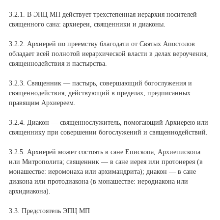
3.2.1. В ЭПЦ МП действует трехстепенная иерархия носителей
священного сана: архиереи, священники и диаконы.
3.2.2. Архиерей по преемству благодати от Святых Апостолов
обладает всей полнотой иерархической власти в делах вероучения,
священнодействия и пастырства.
3.2.3. Священник — пастырь, совершающий богослужения и
священнодействия, действующий в пределах, предписанных
правящим Архиереем.
3.2.4. Диакон — священнослужитель, помогающий Архиерею или
священнику при совершении богослужений и священнодействий.
3.2.5. Архиерей может состоять в сане Епископа, Архиепископа
или Митрополита; священник — в сане иерея или протоиерея (в
монашестве: иеромонаха или архимандрита); диакон — в сане
диакона или протодиакона (в монашестве: иеродиакона или
архидиакона).
3.3. Предстоятель ЭПЦ МП