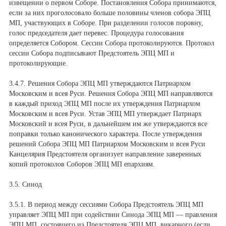
извещении о первом Соборе. Постановления Собора принимаются,
если за них проголосовало больше половины членов собора ЭПЦ
МП, участвующих в Соборе. При разделении голосов поровну,
голос председателя дает перевес. Процедура голосования
определяется Собором. Сессии Собора протоколируются. Протокол
сессии Собора подписывают Предстоятель ЭПЦ МП и
протоколирующие.
3.4.7. Решения Собора ЭПЦ МП утверждаются Патриархом
Московским и всея Руси. Решения Собора ЭПЦ МП направляются
в каждый приход ЭПЦ МП после их утверждения Патриархом
Московским и всея Руси. Устав ЭПЦ МП утверждает Патриарх
Московский и всея Руси, в дальнейшем им же утверждаются все
поправки только канонического характера. После утверждения
решений Собора ЭПЦ МП Патриархом Московским и всея Руси
Канцелярия Предстоятеля организует направление заверенных
копий протоколов Соборов ЭПЦ МП епархиям.
3.5. Синод
3.5.1. В период между сессиями Собора Предстоятель ЭПЦ МП
управляет ЭПЦ МП при содействии Синода ЭПЦ МП — правления
ЭПЦ МП, состоящего из Предстоятеля ЭПЦ МП, викарного (если