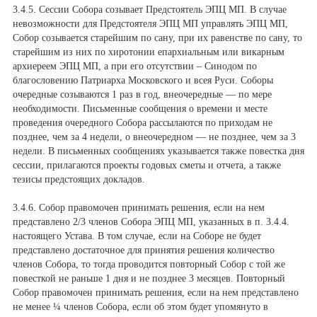
3.4.5. Сессии Собора созывает Предстоятель ЭПЦ МП. В случае
невозможности для Предстоятеля ЭПЦ МП управлять ЭПЦ МП,
Собор созывается старейшим по сану, при их равенстве по сану, то
старейшим из них по хиротонии епархиальным или викарным
архиереем ЭПЦ МП, а при его отсутствии – Синодом по
благословению Патриарха Московского и всея Руси. Соборы
очередные созываются 1 раз в год, внеочередные — по мере
необходимости. Письменные сообщения о времени и месте
проведения очередного Собора рассылаются по приходам не
позднее, чем за 4 недели, о внеочередном — не позднее, чем за 3
недели. В письменных сообщениях указывается также повестка дня
сессии, прилагаются проекты годовых сметы и отчета, а также
тезисы предстоящих докладов.
3.4.6. Собор правомочен принимать решения, если на нем
представлено 2/3 членов Собора ЭПЦ МП, указанных в п. 3.4.4.
настоящего Устава. В том случае, если на Соборе не будет
представлено достаточное для принятия решения количество
членов Собора, то тогда проводится повторный Собор с той же
повесткой не раньше 1 дня и не позднее 3 месяцев. Повторный
Собор правомочен принимать решения, если на нем представлено
не менее ¼ членов Собора, если об этом будет упомянуто в