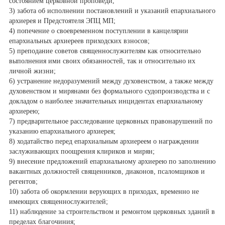
состоянием церковной проповеди,
3) забота об исполнении постановлений и указаний епархиального
архиерея и Предстоятеля ЭПЦ МП;
4) попечение о своевременном поступлении в канцелярии
епархиальных архиереев приходских взносов;
5) преподание советов священнослужителям как относительно
выполнения ими своих обязанностей, так и относительно их
личной жизни;
6) устранение недоразумений между духовенством, а также между
духовенством и мирянами без формального судопроизводства и с
докладом о наиболее значительных инцидентах епархиальному
архиерею;
7) предварительное расследование церковных правонарушений по
указанию епархиального архиерея;
8) ходатайство перед епархиальным архиереем о награждении
заслуживающих поощрения клириков и мирян;
9) внесение предложений епархиальному архиерею по заполнению
вакантных должностей священников, диаконов, псаломщиков и
регентов;
10) забота об окормлении верующих в приходах, временно не
имеющих священнослужителей;
11) наблюдение за строительством и ремонтом церковных зданий в
пределах благочиния;