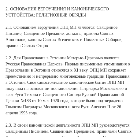
2. ОСНОВАНИЯ ВЕРОУЧЕНИЯ И КАНОНИЧЕСКОГО
УСТРОЙСТВА; РЕЛИГИОЗНЫЕ ОБРЯДЫ
2.1. Основанием вероучения ЭПЦ МП являются: Священное
Писание, Священное Предание, догматы, правила Святых
Апостолов, каноны Святых Вселенских и Поместных Соборов,
правила Святых Отцов.
2.2. Для Православия в Эстонии Матерью-Церковью является
Русская Православная Церковь. Первые письменные упоминания о
Православии в Эстонии относятся к XI веку. ЭПЦ МП сохраняет
преемственно и непрерывно многовековые традиции Православия
в Эстонии. Свое самостоятельное каноническое бытие ЭПЦ МП
получила на основании постановления Патриарха Московского и
всея Руси Тихона и Священного Синода Русской Православной
Церкви №183 от 10 мая 1920 года, которое было подтверждено
Томосом Патриарха Московского и всея Руси Алексия II от 26
апреля 1993 года.
2.3. В своей канонической деятельности ЭПЦ МП руководствуется
Священным Писанием, Священным Преданием, правилами Святых