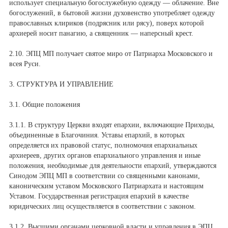
использует специальную богослужебную одежду — облачение. Вне
богослужений, в бытовой жизни духовенство употребляет одежду
православных клириков (подрясник или рясу), поверх которой
архиерей носит панагию, а священник — наперсный крест.
2.10. ЭПЦ МП получает святое миро от Патриарха Московского и
всея Руси.
3. СТРУКТУРА И УПРАВЛЕНИЕ
3.1. Общие положения
3.1.1. В структуру Церкви входят епархии, включающие Приходы,
объединенные в Благочиния. Уставы епархий, в которых
определяется их правовой статус, полномочия епархиальных
архиереев, других органов епархиального управления и иные
положения, необходимые для деятельности епархий, утверждаются
Синодом ЭПЦ МП в соответствии со священными канонами,
каноническим уставом Московского Патриархата и настоящим
Уставом. Государственная регистрация епархий в качестве
юридических лиц осуществляется в соответствии с законом.
3.1.2. Высшими органами церковной власти и управления в ЭПЦ