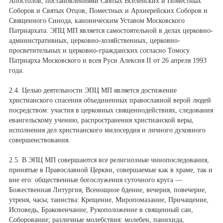
Апостолов, постановлениями Святых Вселенских и Поместных
Соборов и Святых Отцов, Поместных и Архиерейских Соборов и
Священного Синода, каноническим Уставом Московского
Патриархата. ЭПЦ МП является самостоятельной в делах церковно-
административных, церковно-хозяйственных, церковно-
просветительных и церковно-гражданских согласно Томосу
Патриарха Московского и всея Руси Алексия II от 26 апреля 1993
года.
2.4. Целью деятельности ЭПЦ МП является достижение
христианского спасения объединенных православной верой людей
посредством: участия в церковных священнодействиях, следования
евангельскому учению, распространения христианской веры,
исполнения дел христианского милосердия и личного духовного
совершенствования.
2.5. В ЭПЦ МП совершаются все религиозные чинопоследования,
принятые в Православной Церкви, совершаемые как в храме, так и
вне его: общественные богослужения суточного круга —
Божественная Литургия, Всенощное бдение, вечерня, повечерие,
утреня, часы; таинства: Крещение, Миропомазание, Причащение,
Исповедь, Браковенчание, Рукоположение в священный сан,
Соборование; различные молебствия: молебен, панихида,