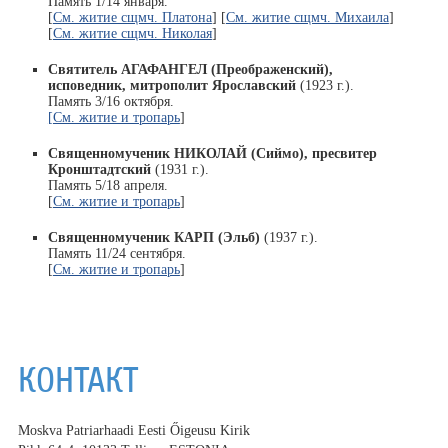
Память 1/14 января.
[
См. житие сщмч. Платона
] [
См. житие сщмч. Михаила
]
[
См. житие сщмч. Николая
]
Святитель АГАФАНГЕЛ (Преображенский),
исповедник, митрополит Ярославский
(1923 г.).
Память 3/16 октября.
[См. житие и тропарь
]
Священномученик НИКОЛАЙ (Сиймо), пресвитер
Кронштадтский
(1931 г.).
Память 5/18 апреля.
[
См. житие и тропарь
]
Священномученик КАРП (Эльб)
(1937 г.).
Память 11/24 сентября.
[
См. житие и тропарь
]
КОНТАКТ
Moskva Patriarhaadi Eesti Őigeusu Kirik