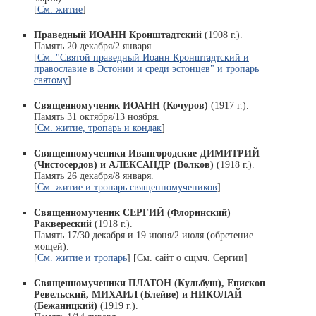
[
См. житие
]
Праведный ИОАНН Кронштадтский
(1908 г.).
Память 20 декабря/2 января.
[
См. "Святой праведный Иоанн Кронштадтский и
православие в Эстонии и среди эстонцев" и тропарь
святому
]
Священномученик ИОАНН (Кочуров)
(1917 г.).
Память 31 октября/13 ноября.
[
См. житие, тропарь и кондак
]
Священномученики Ивангородские ДИМИТРИЙ
(Чистосердов) и АЛЕКСАНДР (Волков)
(1918 г.).
Память 26 декабря/8 января.
[
См. житие и тропарь священномучеников
]
Священномученик СЕРГИЙ (Флоринский)
Раквереский
(1918 г.).
Память 17/30 декабря и 19 июня/2 июля (обретение
мощей).
[
См. житие и тропарь
] [См. сайт о сщмч. Сергии]
Священномученики ПЛАТОН (Кульбуш), Епископ
Ревельский, МИХАИЛ (Блейве) и НИКОЛАЙ
(Бежаницкий)
(1919 г.).