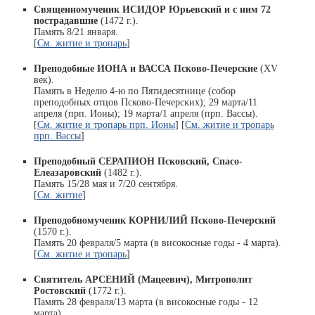
Священномученик ИСИДОР Юрьевский и с ним 72
пострадавшие
(1472 г.).
Память 8/21 января.
[
См. житие и тропарь
]
Преподобные ИОНА и ВАССА Псково-Печерские
(XV
век).
Память в Неделю 4-ю по Пятидесятнице (собор
преподобных отцов Псково-Печерских); 29 марта/11
апреля (прп. Ионы); 19 марта/1 апреля (прп. Вассы).
[
См. житие и тропарь прп. Ионы
] [
См. житие и тропарь
прп. Вассы
]
Преподобный СЕРАПИОН Псковский, Спасо-
Елеазаровский
(1482 г.).
Память 15/28 мая и 7/20 сентября.
[
См. житие
]
Преподобномученик КОРНИЛИЙ Псково-Печерский
(1570 г.).
Память 20 февраля/5 марта (в високосные годы - 4 марта).
[
См. житие и тропарь
]
Святитель АРСЕНИЙ (Мацеевич), Митрополит
Ростовский
(1772 г.).
Память 28 февраля/13 марта (в високосные годы - 12
марта).